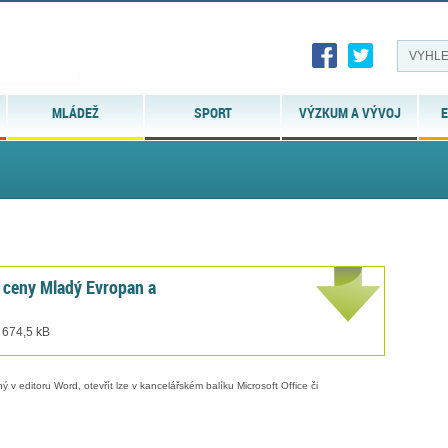
MLÁDEŽ
SPORT
VÝZKUM A VÝVOJ
E
 ceny Mladý Evropan a
 674,5 kB
 v editoru Word, otevřít lze v kancelářském balíku Microsoft Office či