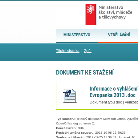
MINISTERSTVO
VZDĚLÁVÁNÍ
Titulní stránka
|
Zpět
DOKUMENT KE STAŽENÍ
Informace o vyhlášení
Evropanka 2013 .doc
Dokument typu doc | Velikost
Typ souboru:
Textový dokument Microsoft Office, vytvořený
OpenOffice.org od verze 2.
Počet stažení:
936
Poslední změna souboru:
2013-10-08 22:49:35
Soubor publikován:
2012-09-25 11:36:51, Johánek Jiří