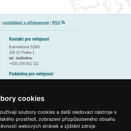
|
prohlášení o přístupnosti
|
RSS
Kontakt pro veřejnost
Karmelitská 529/5
118 12 Praha 1
tel. ústředna:
+420 234 811 111
Podatelna pro veřejnost:
pondělí a středa - 7:30-17:00
úterý a čtvrtek - 7:30-15:30
pátek - 7:30-14:00
bory cookies
8:30 - 9:30 - bezpečnostní přestávka
(více informací
ZDE
)
užívají soubory cookies a další sledovací nástroje s
elského prostředí, zobrazení přizpůsobeného obsahu
Elektronická podatelna:
těvnosti webových stránek a zjištění zdroje
posta@msmt
gov
cz