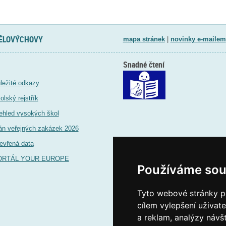
TĚLOVÝCHOVY
mapa stránek
|
novinky e-mailem
Snadné čtení
ležité odkazy
olský rejstřík
ehled vysokých škol
án veřejných zakázek 2026
evřená data
ORTÁL YOUR EUROPE
Používáme sou
Tyto webové stránky po
cílem vylepšení uživat
a reklam, analýzy návš