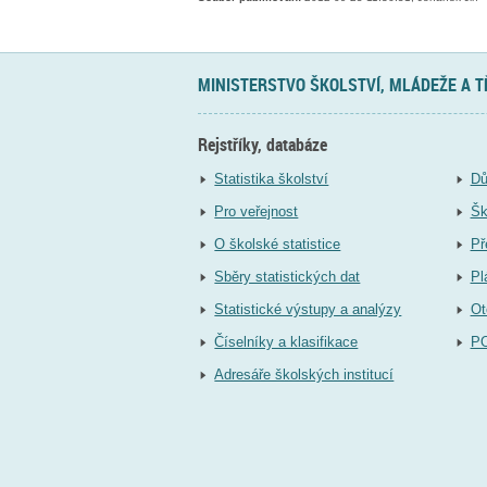
MINISTERSTVO ŠKOLSTVÍ, MLÁDEŽE A 
Rejstříky, databáze
Statistika školství
Dů
Pro veřejnost
Šk
O školské statistice
Př
Sběry statistických dat
Pl
Statistické výstupy a analýzy
Ot
Číselníky a klasifikace
P
Adresáře školských institucí