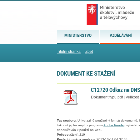
MINISTERSTVO
VZDĚLÁVÁNÍ
Titulní stránka
|
Zpět
DOKUMENT KE STAŽENÍ
C12720 Odkaz na DNS
Dokument typu pdf | Velikost
Typ souboru:
Univerzálně použitelný formát dokumentů, kt
tisknout jej lze např. v programu
Adobe Reader
, vytvářet
doporučován k použití na webu.
Počet stažení:
219
Poslední změna souboru:
2013-10-01 04:37:08