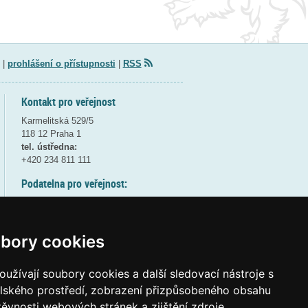
|
prohlášení o přístupnosti
|
RSS
Kontakt pro veřejnost
Karmelitská 529/5
118 12 Praha 1
tel. ústředna:
+420 234 811 111
Podatelna pro veřejnost:
pondělí a středa - 7:30-17:00
úterý a čtvrtek - 7:30-15:30
pátek - 7:30-14:00
bory cookies
8:30 - 9:30 - bezpečnostní přestávka
(více informací
ZDE
)
užívají soubory cookies a další sledovací nástroje s
elského prostředí, zobrazení přizpůsobeného obsahu
Elektronická podatelna:
těvnosti webových stránek a zjištění zdroje
posta@msmt
gov
cz