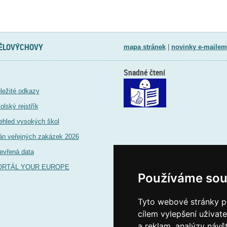
TĚLOVÝCHOVY
mapa stránek
|
novinky e-mailem
Snadné čtení
ležité odkazy
olský rejstřík
ehled vysokých škol
án veřejných zakázek 2026
evřená data
ORTÁL YOUR EUROPE
Používáme sou
Tyto webové stránky po
cílem vylepšení uživat
a reklam, analýzy návš