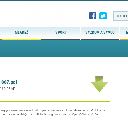
MLÁDEŽ
SPORT
VÝZKUM A VÝVOJ
E
 007.pdf
 160,96 kB
erý je určen především k tisku, prezentacím a archivaci dokumentů. Prohlížet a
 v mnoha kancelářských a grafických programech (např. OpenOffice.org). Je