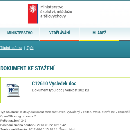
MINISTERSTVO
VZDĚLÁVÁNÍ
MLÁDEŽ
Titulní stránka
|
Zpět
DOKUMENT KE STAŽENÍ
C12610 Vysledek.doc
Dokument typu doc | Velikost 302 kB
Typ souboru:
Textový dokument Microsoft Office, vytvořený v editoru Word, otevřít lze v kancelářs
OpenOffice.org od verze 2.
Počet stažení:
242
Poslední změna souboru:
2013-08-22 18:15:42
Soubor publikován:
2012-10-10 15:18:14, Štoud Jakub