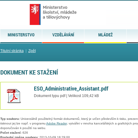
MINISTERSTVO
VZDĚLÁVÁNÍ
MLÁDEŽ
Titulní stránka
|
Zpět
DOKUMENT KE STAŽENÍ
ESO_Administrative_Assistant.pdf
Dokument typu pdf | Velikost 109,42 kB
Typ souboru:
Univerzálně použitelný formát dokumentů, který je určen především k tisku, prezen
tisknout jej lze např. v programu
Adobe Reader
, vytvářet v mnoha kancelářských a grafických pr
doporučován k použití na webu.
Počet stažení:
626
Poslední změna souboru:
2013-10-09 18:29:00