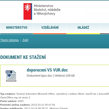
MINISTERSTVO
VZDĚLÁVÁNÍ
MLÁDEŽ
Titulní stránka
|
Zpět
DOKUMENT KE STAŽENÍ
doporuceni VS VUR.doc
Dokument typu doc | Velikost 169 kB
Typ souboru:
Textový dokument Microsoft Office, vytvořený v editoru Word, otevřít lze v kancelářs
OpenOffice.org od verze 2.
Počet stažení:
3452
Poslední změna souboru:
2013-10-11 05:47:54
Soubor publikován:
2012-10-19 08:56:31, Meduna Edvard