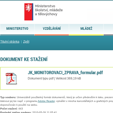
MINISTERSTVO
VZDĚLÁVÁNÍ
MLÁDEŽ
Titulní stránka
|
Zpět
DOKUMENT KE STAŽENÍ
JK_MONITOROVACI_ZPRAVA_formular.pdf
Dokument typu pdf | Velikost 369,19 kB
Typ souboru:
Univerzálně použitelný formát dokumentů, který je určen především k tisku, prezen
tisknout jej lze např. v programu
Adobe Reader
, vytvářet v mnoha kancelářských a grafických pr
doporučován k použití na webu.
Počet stažení:
443
Poslední změna souboru:
2010-05-26 11:05:41