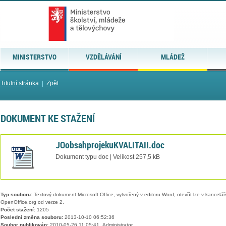
MINISTERSTVO
VZDĚLÁVÁNÍ
MLÁDEŽ
Titulní stránka
|
Zpět
DOKUMENT KE STAŽENÍ
JOobsahprojekuKVALITAII.doc
Dokument typu doc | Velikost 257,5 kB
Typ souboru:
Textový dokument Microsoft Office, vytvořený v editoru Word, otevřít lze v kancelářs
OpenOffice.org od verze 2.
Počet stažení:
1205
Poslední změna souboru:
2013-10-10 06:52:36
Soubor publikován:
2010-05-26 11:05:41, Administrator