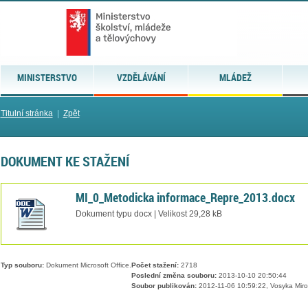
MINISTERSTVO
VZDĚLÁVÁNÍ
MLÁDEŽ
Titulní stránka
|
Zpět
DOKUMENT KE STAŽENÍ
MI_0_Metodicka informace_Repre_2013.docx
Dokument typu docx | Velikost 29,28 kB
Typ souboru:
Dokument Microsoft Office.
Počet stažení:
2718
Poslední změna souboru:
2013-10-10 20:50:44
Soubor publikován:
2012-11-06 10:59:22, Vosyka Miro