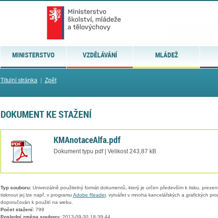
MINISTERSTVO
VZDĚLÁVÁNÍ
MLÁDEŽ
Titulní stránka
|
Zpět
DOKUMENT KE STAŽENÍ
KMAnotaceAlfa.pdf
Dokument typu pdf | Velikost 243,87 kB
Typ souboru:
Univerzálně použitelný formát dokumentů, který je určen především k tisku, prezen
tisknout jej lze např. v programu
Adobe Reader
, vytvářet v mnoha kancelářských a grafických pr
doporučován k použití na webu.
Počet stažení:
799
Poslední změna souboru:
2013-09-30 18:39:44