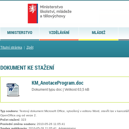
MINISTERSTVO
VZDĚLÁVÁNÍ
MLÁDEŽ
Titulní stránka
|
Zpět
DOKUMENT KE STAŽENÍ
KM_AnotaceProgram.doc
Dokument typu doc | Velikost 63,5 kB
Typ souboru:
Textový dokument Microsoft Office, vytvořený v editoru Word, otevřít lze v kancelářs
OpenOffice.org od verze 2.
Počet stažení:
323
Poslední změna souboru:
2010-05-26 11:05:41
Soubor publikován:
2010-05-26 11:05:41, Administrator