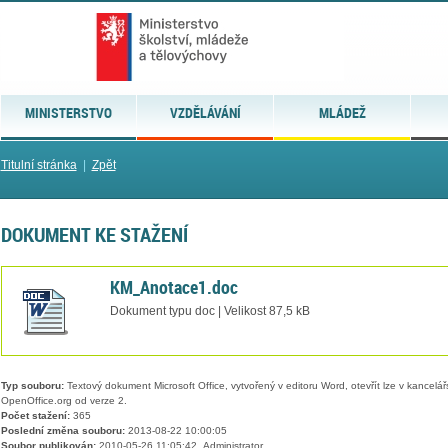
MINISTERSTVO
VZDĚLÁVÁNÍ
MLÁDEŽ
Titulní stránka
|
Zpět
DOKUMENT KE STAŽENÍ
KM_Anotace1.doc
Dokument typu doc | Velikost 87,5 kB
Typ souboru:
Textový dokument Microsoft Office, vytvořený v editoru Word, otevřít lze v kancelářs
OpenOffice.org od verze 2.
Počet stažení:
365
Poslední změna souboru:
2013-08-22 10:00:05
Soubor publikován:
2010-05-26 11:05:42, Administrator