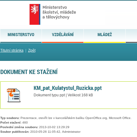
MINISTERSTVO
VZDĚLÁVÁNÍ
MLÁDEŽ
Titulní stránka
|
Zpět
DOKUMENT KE STAŽENÍ
KM_pat_Kulatystul_Ruzicka.ppt
Dokument typu ppt | Velikost 168 kB
Typ souboru:
Prezentace, otevřít lze v kancelářském balíku OpenOffice.org, Microsoft Office.
Počet stažení:
460
Poslední změna souboru:
2013-10-02 13:29:29
Soubor publikován:
2010-05-26 11:05:42, Administrator