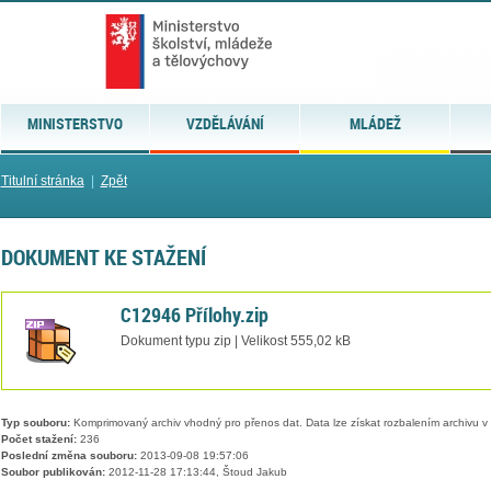
MINISTERSTVO
VZDĚLÁVÁNÍ
MLÁDEŽ
Titulní stránka
|
Zpět
DOKUMENT KE STAŽENÍ
C12946 Přílohy.zip
Dokument typu zip | Velikost 555,02 kB
Typ souboru:
Komprimovaný archiv vhodný pro přenos dat. Data lze získat rozbalením archivu 
Počet stažení:
236
Poslední změna souboru:
2013-09-08 19:57:06
Soubor publikován:
2012-11-28 17:13:44, Štoud Jakub