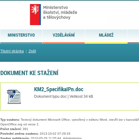
MINISTERSTVO
VZDĚLÁVÁNÍ
MLÁDEŽ
Titulní stránka
|
Zpět
DOKUMENT KE STAŽENÍ
KM2_SpecifikaIPn.doc
Dokument typu doc | Velikost 34 kB
Typ souboru:
Textový dokument Microsoft Office, vytvořený v editoru Word, otevřít lze v kancelářs
OpenOffice.org od verze 2.
Počet stažení:
391
Poslední změna souboru:
2013-10-02 07:29:33
Soubor publikován:
2010-05-26 11:05:44, Administrator