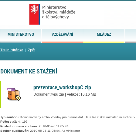
MINISTERSTVO
VZDĚLÁVÁNÍ
MLÁDEŽ
Titulní stránka
|
Zpět
DOKUMENT KE STAŽENÍ
prezentace_workshopC.zip
Dokument typu zip | Velikost 16,16 MB
Typ souboru:
Komprimovaný archiv vhodný pro přenos dat. Data lze získat rozbalením archivu 
Počet stažení:
197
Poslední změna souboru:
2010-05-26 11:05:44
Soubor publikován:
2010-05-26 11:05:44, Administrator