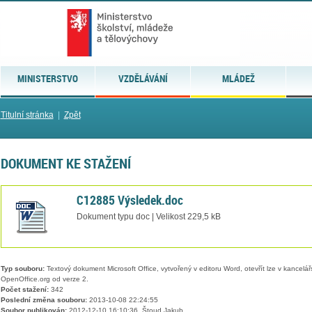
MINISTERSTVO
VZDĚLÁVÁNÍ
MLÁDEŽ
Titulní stránka
|
Zpět
DOKUMENT KE STAŽENÍ
C12885 Výsledek.doc
Dokument typu doc | Velikost 229,5 kB
Typ souboru:
Textový dokument Microsoft Office, vytvořený v editoru Word, otevřít lze v kancelářs
OpenOffice.org od verze 2.
Počet stažení:
342
Poslední změna souboru:
2013-10-08 22:24:55
Soubor publikován:
2012-12-10 16:10:36, Štoud Jakub