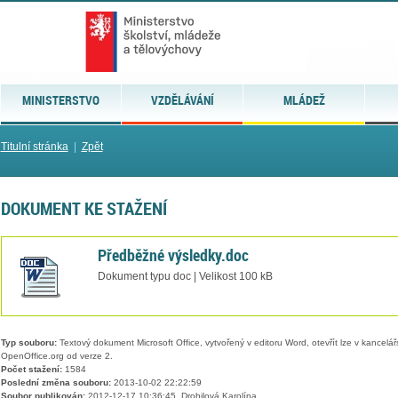
MINISTERSTVO
VZDĚLÁVÁNÍ
MLÁDEŽ
Titulní stránka
|
Zpět
DOKUMENT KE STAŽENÍ
Předběžné výsledky.doc
Dokument typu doc | Velikost 100 kB
Typ souboru:
Textový dokument Microsoft Office, vytvořený v editoru Word, otevřít lze v kancelářs
OpenOffice.org od verze 2.
Počet stažení:
1584
Poslední změna souboru:
2013-10-02 22:22:59
Soubor publikován:
2012-12-17 10:36:45, Drobilová Karolína