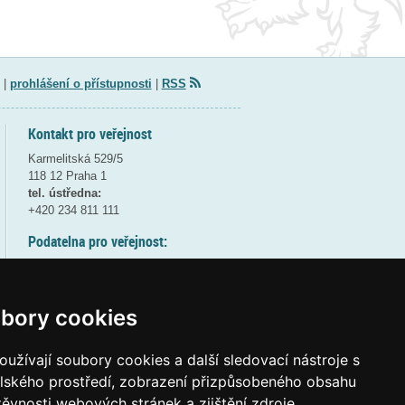
|
prohlášení o přístupnosti
|
RSS
Kontakt pro veřejnost
Karmelitská 529/5
118 12 Praha 1
tel. ústředna:
+420 234 811 111
Podatelna pro veřejnost:
pondělí a středa - 7:30-17:00
úterý a čtvrtek - 7:30-15:30
pátek - 7:30-14:00
bory cookies
8:30 - 9:30 - bezpečnostní přestávka
(více informací
ZDE
)
užívají soubory cookies a další sledovací nástroje s
elského prostředí, zobrazení přizpůsobeného obsahu
Elektronická podatelna:
těvnosti webových stránek a zjištění zdroje
posta@msmt
gov
cz