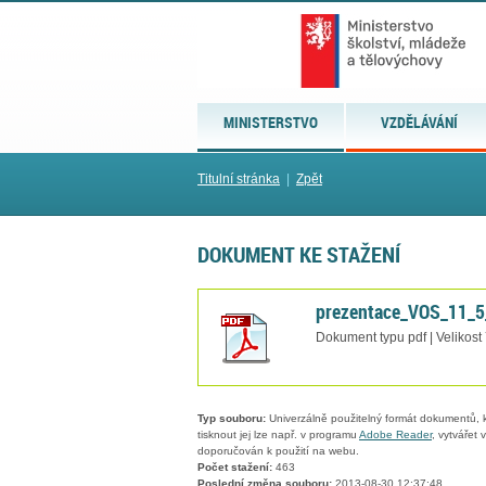
MINISTERSTVO
VZDĚLÁVÁNÍ
Titulní stránka
|
Zpět
DOKUMENT KE STAŽENÍ
prezentace_VOS_11_5
Dokument typu pdf | Velikost
Typ souboru:
Univerzálně použitelný formát dokumentů, kt
tisknout jej lze např. v programu
Adobe Reader
, vytvářet
doporučován k použití na webu.
Počet stažení:
463
Poslední změna souboru:
2013-08-30 12:37:48