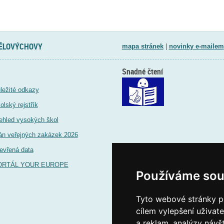
TĚLOVÝCHOVY
mapa stránek
|
novinky e-mailem
Snadné čtení
ležité odkazy
olský rejstřík
ehled vysokých škol
án veřejných zakázek 2026
evřená data
ORTÁL YOUR EUROPE
Používáme sou
Tyto webové stránky po
cílem vylepšení uživat
a reklam, analýzy návš