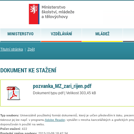
MINISTERSTVO
VZDĚLÁVÁNÍ
MLÁDEŽ
Titulní stránka
|
Zpět
DOKUMENT KE STAŽENÍ
pozvanka_MZ_zari_rijen.pdf
Dokument typu pdf | Velikost 303,45 kB
Typ souboru:
Univerzálně použitelný formát dokumentů, který je určen především k tisku, prezen
tisknout jej lze např. v programu
Adobe Reader
, vytvářet v mnoha kancelářských a grafických pr
doporučován k použití na webu.
Počet stažení:
422
Poslední změna souboru:
2013-10-09 18:42:34