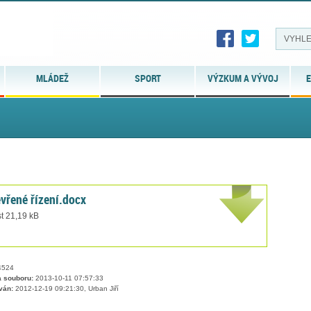
MLÁDEŽ
SPORT
VÝZKUM A VÝVOJ
E
evřené řízení.docx
t 21,19 kB
524
 souboru:
2013-10-11 07:57:33
ván:
2012-12-19 09:21:30, Urban Jiří