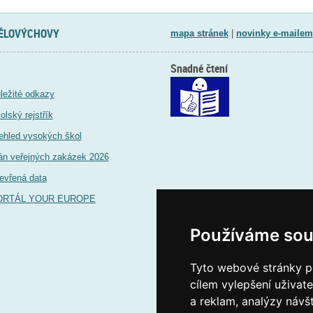
TĚLOVÝCHOVY
mapa stránek
|
novinky e-mailem
Snadné čtení
ležité odkazy
olský rejstřík
ehled vysokých škol
án veřejných zakázek 2026
evřená data
ORTÁL YOUR EUROPE
Používáme sou
Tyto webové stránky po
cílem vylepšení uživat
a reklam, analýzy návš