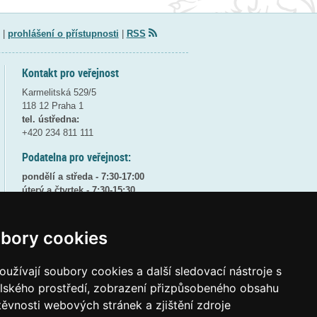
|
prohlášení o přístupnosti
|
RSS
Kontakt pro veřejnost
Karmelitská 529/5
118 12 Praha 1
tel. ústředna:
+420 234 811 111
Podatelna pro veřejnost:
pondělí a středa - 7:30-17:00
úterý a čtvrtek - 7:30-15:30
pátek - 7:30-14:00
8:30 - 9:30 - bezpečnostní přestávka
bory cookies
(více informací
ZDE
)
užívají soubory cookies a další sledovací nástroje s
Elektronická podatelna:
posta@msmt
gov
cz
elského prostředí, zobrazení přizpůsobeného obsahu
těvnosti webových stránek a zjištění zdroje
ID datové schránky:
vidaawt