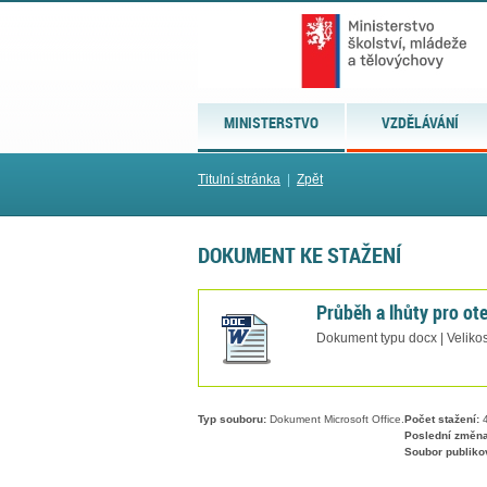
MINISTERSTVO
VZDĚLÁVÁNÍ
Titulní stránka
|
Zpět
DOKUMENT KE STAŽENÍ
Průběh a lhůty pro ot
Dokument typu docx | Velikos
Typ souboru:
Dokument Microsoft Office.
Počet stažení:
4
Poslední změna
Soubor publiko