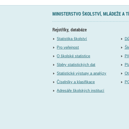
MINISTERSTVO ŠKOLSTVÍ, MLÁDEŽE A 
Rejstříky, databáze
Statistika školství
Dů
Pro veřejnost
Šk
O školské statistice
Př
Sběry statistických dat
Pl
Statistické výstupy a analýzy
Ot
Číselníky a klasifikace
P
Adresáře školských institucí