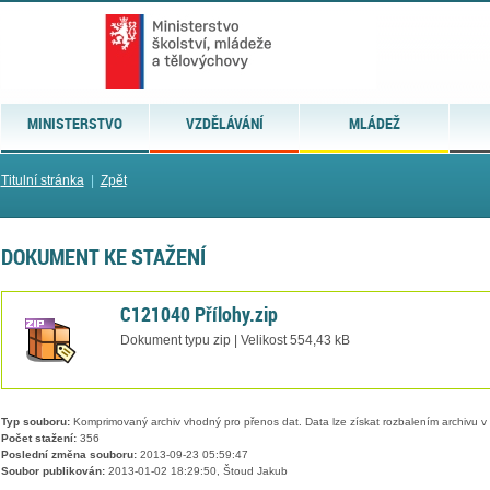
MINISTERSTVO
VZDĚLÁVÁNÍ
MLÁDEŽ
Titulní stránka
|
Zpět
DOKUMENT KE STAŽENÍ
C121040 Přílohy.zip
Dokument typu zip | Velikost 554,43 kB
Typ souboru:
Komprimovaný archiv vhodný pro přenos dat. Data lze získat rozbalením archivu 
Počet stažení:
356
Poslední změna souboru:
2013-09-23 05:59:47
Soubor publikován:
2013-01-02 18:29:50, Štoud Jakub