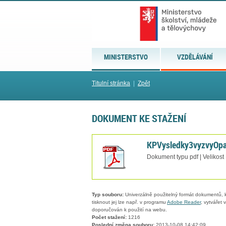
MINISTERSTVO
VZDĚLÁVÁNÍ
Titulní stránka
|
Zpět
DOKUMENT KE STAŽENÍ
KPVysledky3vyzvyOpa
Dokument typu pdf | Velikost
Typ souboru:
Univerzálně použitelný formát dokumentů, kt
tisknout jej lze např. v programu
Adobe Reader
, vytvářet
doporučován k použití na webu.
Počet stažení:
1216
Poslední změna souboru:
2013-10-08 14:42:09