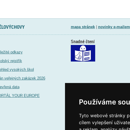
TĚLOVÝCHOVY
mapa stránek
|
novinky e-mailem
Snadné čtení
ležité odkazy
olský rejstřík
ehled vysokých škol
án veřejných zakázek 2026
evřená data
ORTÁL YOUR EUROPE
Používáme sou
Tyto webové stránky po
cílem vylepšení uživat
a reklam, analýzy návš