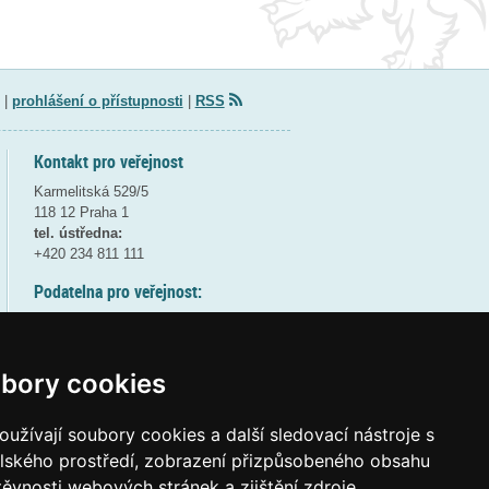
|
prohlášení o přístupnosti
|
RSS
Kontakt pro veřejnost
Karmelitská 529/5
118 12 Praha 1
tel. ústředna:
+420 234 811 111
Podatelna pro veřejnost:
pondělí a středa - 7:30-17:00
úterý a čtvrtek - 7:30-15:30
pátek - 7:30-14:00
bory cookies
8:30 - 9:30 - bezpečnostní přestávka
(více informací
ZDE
)
užívají soubory cookies a další sledovací nástroje s
elského prostředí, zobrazení přizpůsobeného obsahu
Elektronická podatelna:
těvnosti webových stránek a zjištění zdroje
posta@msmt
gov
cz