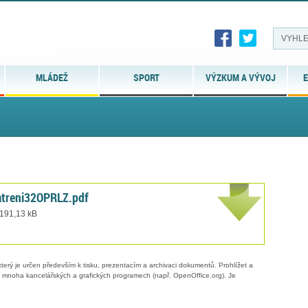
MLÁDEŽ
SPORT
VÝZKUM A VÝVOJ
E
treni32OPRLZ.pdf
 191,13 kB
erý je určen především k tisku, prezentacím a archivaci dokumentů. Prohlížet a
 v mnoha kancelářských a grafických programech (např. OpenOffice.org). Je