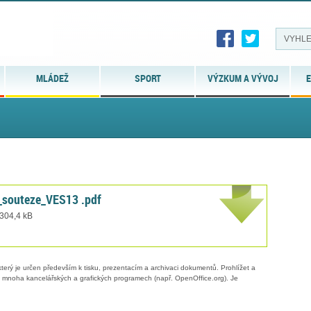
MLÁDEŽ
SPORT
VÝZKUM A VÝVOJ
E
_souteze_VES13 .pdf
 304,4 kB
erý je určen především k tisku, prezentacím a archivaci dokumentů. Prohlížet a
 v mnoha kancelářských a grafických programech (např. OpenOffice.org). Je