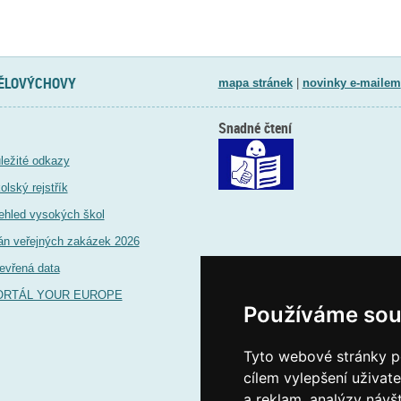
d
TĚLOVÝCHOVY
mapa stránek
|
novinky e-mailem
Snadné čtení
ležité odkazy
olský rejstřík
ehled vysokých škol
án veřejných zakázek 2026
evřená data
ORTÁL YOUR EUROPE
Používáme sou
Tyto webové stránky po
cílem vylepšení uživat
a reklam, analýzy návš