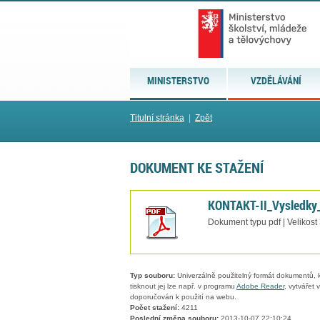
MINISTERSTVO
VZDĚLÁVÁNÍ
Titulní stránka
|
Zpět
DOKUMENT KE STAŽENÍ
KONTAKT-II_Vysledky
Dokument typu pdf | Velikost
Typ souboru:
Univerzálně použitelný formát dokumentů, kt
tisknout jej lze např. v programu
Adobe Reader
, vytvářet
doporučován k použití na webu.
Počet stažení:
4211
Poslední změna souboru:
2013-10-07 22:10:24