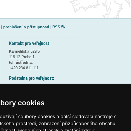
|
prohlášení o přístupnosti
|
RSS
Kontakt pro veřejnost
Karmelitská 529/5
118 12 Praha 1
tel. ústředna:
+420 234 811 111
Podatelna pro veřejnost:
pondělí a středa - 7:30-17:00
úterý a čtvrtek - 7:30-15:30
pátek - 7:30-14:00
bory cookies
8:30 - 9:30 - bezpečnostní přestávka
(více informací
ZDE
)
užívají soubory cookies a další sledovací nástroje s
elského prostředí, zobrazení přizpůsobeného obsahu
Elektronická podatelna:
těvnosti webových stránek a zjištění zdroje
posta@msmt
gov
cz