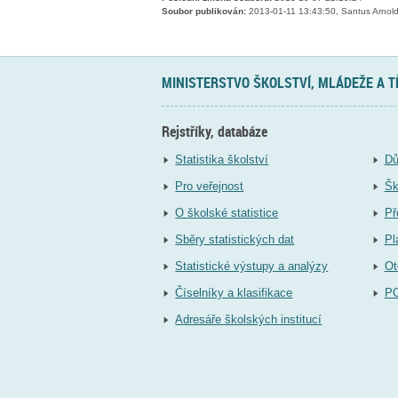
Soubor publikován:
2013-01-11 13:43:50, Santus Arnol
MINISTERSTVO ŠKOLSTVÍ, MLÁDEŽE A 
Rejstříky, databáze
Statistika školství
Dů
Pro veřejnost
Šk
O školské statistice
Př
Sběry statistických dat
Pl
Statistické výstupy a analýzy
Ot
Číselníky a klasifikace
P
Adresáře školských institucí