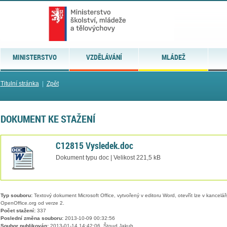
MINISTERSTVO
VZDĚLÁVÁNÍ
MLÁDEŽ
Titulní stránka
|
Zpět
DOKUMENT KE STAŽENÍ
C12815 Vysledek.doc
Dokument typu doc | Velikost 221,5 kB
Typ souboru:
Textový dokument Microsoft Office, vytvořený v editoru Word, otevřít lze v kancelářs
OpenOffice.org od verze 2.
Počet stažení:
337
Poslední změna souboru:
2013-10-09 00:32:56
Soubor publikován:
2013-01-14 14:42:06, Štoud Jakub