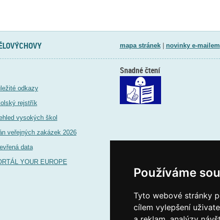
TĚLOVÝCHOVY
mapa stránek
|
novinky e-mailem
Snadné čtení
ležité odkazy
olský rejstřík
ehled vysokých škol
án veřejných zakázek 2026
evřená data
ORTÁL YOUR EUROPE
Používáme sou
Tyto webové stránky po
cílem vylepšení uživat
a reklam, analýzy návš