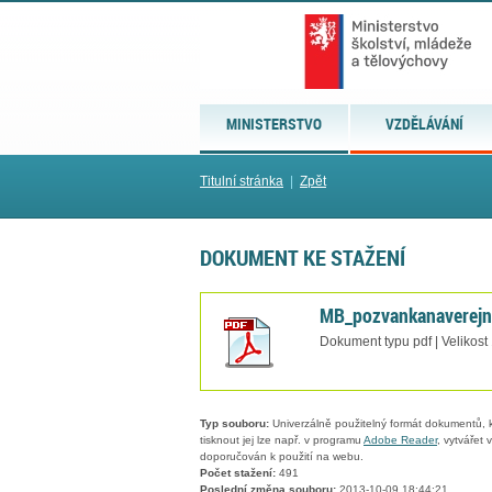
MINISTERSTVO
VZDĚLÁVÁNÍ
Titulní stránka
|
Zpět
DOKUMENT KE STAŽENÍ
MB_pozvankanaverejn
Dokument typu pdf | Velikost
Typ souboru:
Univerzálně použitelný formát dokumentů, kt
tisknout jej lze např. v programu
Adobe Reader
, vytvářet
doporučován k použití na webu.
Počet stažení:
491
Poslední změna souboru:
2013-10-09 18:44:21