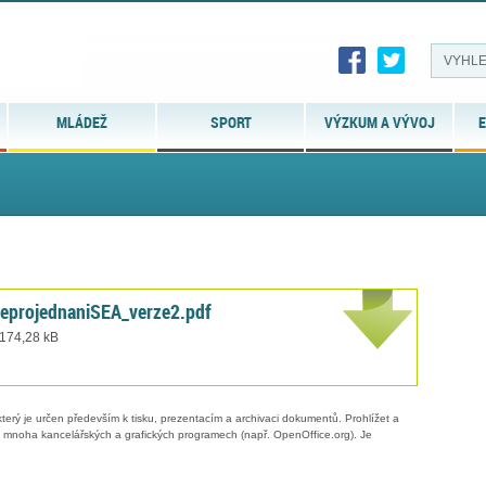
MLÁDEŽ
SPORT
VÝZKUM A VÝVOJ
E
eprojednaniSEA_verze2.pdf
 174,28 kB
erý je určen především k tisku, prezentacím a archivaci dokumentů. Prohlížet a
 v mnoha kancelářských a grafických programech (např. OpenOffice.org). Je