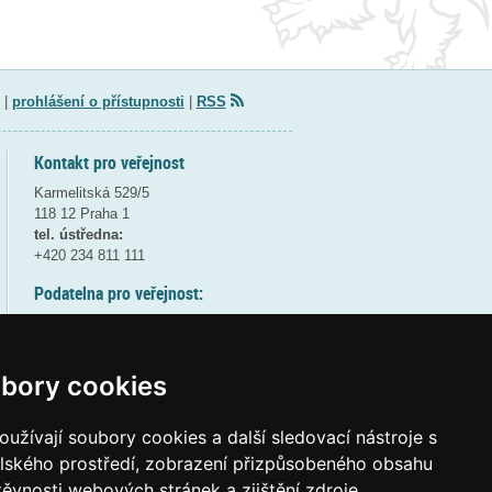
|
prohlášení o přístupnosti
|
RSS
Kontakt pro veřejnost
Karmelitská 529/5
118 12 Praha 1
tel. ústředna:
+420 234 811 111
Podatelna pro veřejnost:
pondělí a středa - 7:30-17:00
úterý a čtvrtek - 7:30-15:30
pátek - 7:30-14:00
bory cookies
8:30 - 9:30 - bezpečnostní přestávka
(více informací
ZDE
)
užívají soubory cookies a další sledovací nástroje s
elského prostředí, zobrazení přizpůsobeného obsahu
Elektronická podatelna:
těvnosti webových stránek a zjištění zdroje
posta@msmt
gov
cz