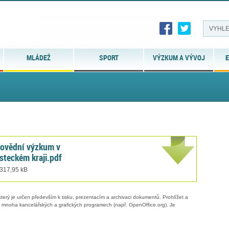
MLÁDEŽ
SPORT
VÝZKUM A VÝVOJ
E
rovědní výzkum v
steckém kraji.pdf
 317,95 kB
erý je určen především k tisku, prezentacím a archivaci dokumentů. Prohlížet a
 v mnoha kancelářských a grafických programech (např. OpenOffice.org). Je