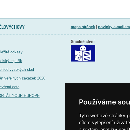
TĚLOVÝCHOVY
mapa stránek
|
novinky e-mailem
Snadné čtení
ležité odkazy
olský rejstřík
ehled vysokých škol
án veřejných zakázek 2026
evřená data
ORTÁL YOUR EUROPE
Používáme sou
Tyto webové stránky po
cílem vylepšení uživat
a reklam, analýzy návš