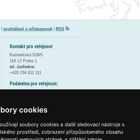
|
prohlášení o přístupnosti
|
RSS
Kontakt pro veřejnost
Karmelitská 529/5
118 12 Praha 1
tel. ústředna:
+420 234 811 111
Podatelna pro veřejnost:
pondělí a středa - 7:30-17:00
úterý a čtvrtek - 7:30-15:30
pátek - 7:30-14:00
bory cookies
8:30 - 9:30 - bezpečnostní přestávka
(více informací
ZDE
)
užívají soubory cookies a další sledovací nástroje s
elského prostředí, zobrazení přizpůsobeného obsahu
Elektronická podatelna:
těvnosti webových stránek a zjištění zdroje
posta@msmt
gov
cz