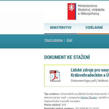
MINISTERSTVO
VZDĚLÁVÁNÍ
Titulní stránka
|
Zpět
DOKUMENT KE STAŽENÍ
Lidské zdroje pro neu
Královehradeckém a Ú
Dokument typu pdf | Velikost
Typ souboru:
Univerzálně použitelný formát dokumentů, kt
tisknout jej lze např. v programu
Adobe Reader
, vytvářet
doporučován k použití na webu.
Počet stažení:
445
Poslední změna souboru:
2013-09-30 21:16:01