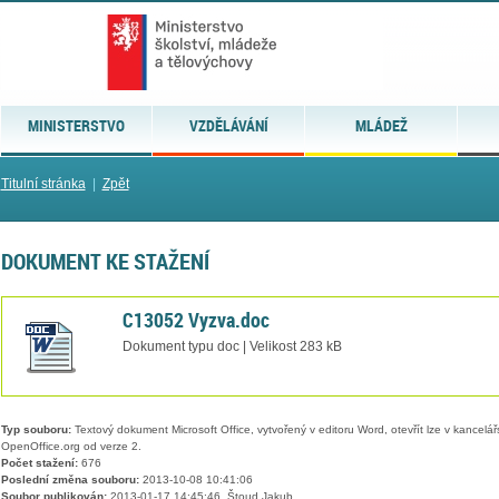
MINISTERSTVO
VZDĚLÁVÁNÍ
MLÁDEŽ
Titulní stránka
|
Zpět
DOKUMENT KE STAŽENÍ
C13052 Vyzva.doc
Dokument typu doc | Velikost 283 kB
Typ souboru:
Textový dokument Microsoft Office, vytvořený v editoru Word, otevřít lze v kancelářs
OpenOffice.org od verze 2.
Počet stažení:
676
Poslední změna souboru:
2013-10-08 10:41:06
Soubor publikován:
2013-01-17 14:45:46, Štoud Jakub