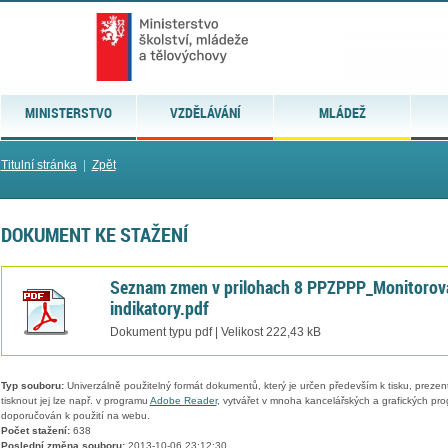
MINISTERSTVO
VZDĚLÁVÁNÍ
MLÁDEŽ
Titulní stránka
|
Zpět
DOKUMENT KE STAŽENÍ
Seznam zmen v prilohach 8 PPZPPP_Monitorov
indikatory.pdf
Dokument typu pdf | Velikost 222,43 kB
Typ souboru:
Univerzálně použitelný formát dokumentů, který je určen především k tisku, prezen
tisknout jej lze např. v programu
Adobe Reader
, vytvářet v mnoha kancelářských a grafických pr
doporučován k použití na webu.
Počet stažení:
638
Poslední změna souboru:
2013-10-06 23:12:30