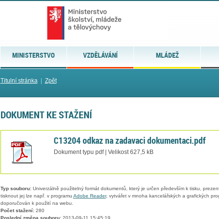
MINISTERSTVO
VZDĚLÁVÁNÍ
MLÁDEŽ
Titulní stránka
|
Zpět
DOKUMENT KE STAŽENÍ
C13204 odkaz na zadavaci dokumentaci.pdf
Dokument typu pdf | Velikost 627,5 kB
Typ souboru:
Univerzálně použitelný formát dokumentů, který je určen především k tisku, prezen
tisknout jej lze např. v programu
Adobe Reader
, vytvářet v mnoha kancelářských a grafických pr
doporučován k použití na webu.
Počet stažení:
280
Poslední změna souboru:
2013-09-11 15:45:19