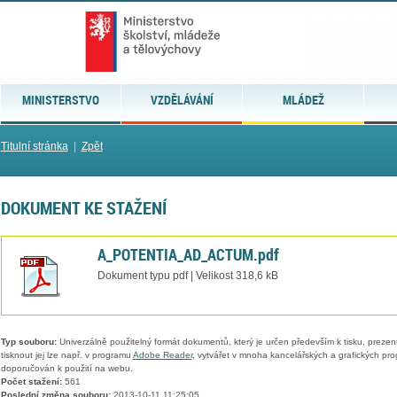
MINISTERSTVO
VZDĚLÁVÁNÍ
MLÁDEŽ
Titulní stránka
|
Zpět
DOKUMENT KE STAŽENÍ
A_POTENTIA_AD_ACTUM.pdf
Dokument typu pdf | Velikost 318,6 kB
Typ souboru:
Univerzálně použitelný formát dokumentů, který je určen především k tisku, prezen
tisknout jej lze např. v programu
Adobe Reader
, vytvářet v mnoha kancelářských a grafických pr
doporučován k použití na webu.
Počet stažení:
561
Poslední změna souboru:
2013-10-11 11:25:05