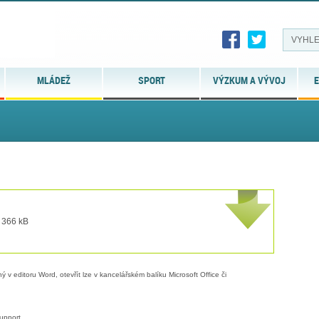
MLÁDEŽ
SPORT
VÝZKUM A VÝVOJ
E
t 366 kB
 v editoru Word, otevřít lze v kancelářském balíku Microsoft Office či
upport