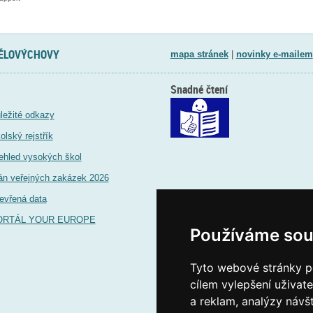
TĚLOVÝCHOVY
mapa stránek
|
novinky e-mailem
Snadné čtení
ležité odkazy
olský rejstřík
ehled vysokých škol
án veřejných zakázek 2026
evřená data
ORTÁL YOUR EUROPE
Používáme sou
Tyto webové stránky po
cílem vylepšení uživat
a reklam, analýzy návš