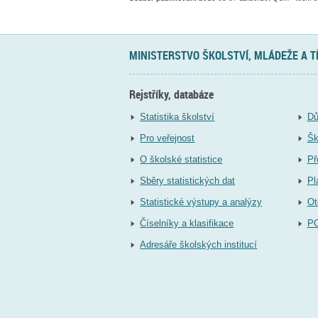
MINISTERSTVO ŠKOLSTVÍ, MLÁDEŽE A 
Rejstříky, databáze
Statistika školství
Dů
Pro veřejnost
Šk
O školské statistice
Př
Sběry statistických dat
Pl
Statistické výstupy a analýzy
Ot
Číselníky a klasifikace
P
Adresáře školských institucí