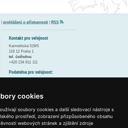
|
prohlášení o přístupnosti
|
RSS
Kontakt pro veřejnost
Karmelitská 529/5
118 12 Praha 1
tel. ústředna:
+420 234 811 111
Podatelna pro veřejnost:
pondělí a středa - 7:30-17:00
úterý a čtvrtek - 7:30-15:30
pátek - 7:30-14:00
bory cookies
8:30 - 9:30 - bezpečnostní přestávka
(více informací
ZDE
)
užívají soubory cookies a další sledovací nástroje s
elského prostředí, zobrazení přizpůsobeného obsahu
Elektronická podatelna:
těvnosti webových stránek a zjištění zdroje
posta@msmt
gov
cz