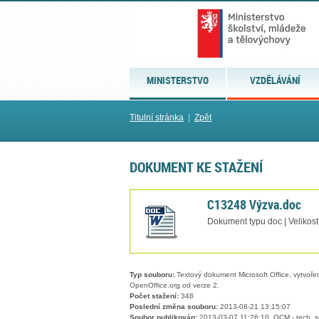
MINISTERSTVO
VZDĚLÁVÁNÍ
Titulní stránka
|
Zpět
DOKUMENT KE STAŽENÍ
C13248 Výzva.doc
Dokument typu doc | Velikos
Typ souboru:
Textový dokument Microsoft Office, vytvořený
OpenOffice.org od verze 2.
Počet stažení:
348
Poslední změna souboru:
2013-08-21 13:15:07
Soubor publikován:
2013-03-07 11:26:10, QCM - tech. s