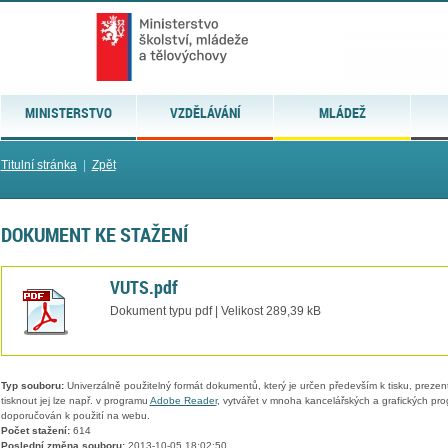
MINISTERSTVO
VZDĚLÁVÁNÍ
MLÁDEŽ
Titulní stránka
|
Zpět
DOKUMENT KE STAŽENÍ
VUTS.pdf
Dokument typu pdf | Velikost 289,39 kB
Typ souboru:
Univerzálně použitelný formát dokumentů, který je určen především k tisku, prezen
tisknout jej lze např. v programu
Adobe Reader
, vytvářet v mnoha kancelářských a grafických pr
doporučován k použití na webu.
Počet stažení:
614
Poslední změna souboru:
2013-10-05 18:02:50