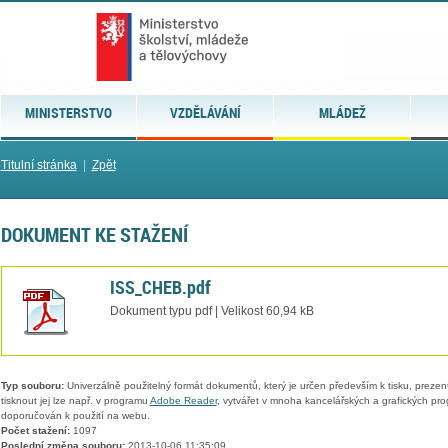
MINISTERSTVO
VZDĚLÁVÁNÍ
MLÁDEŽ
Titulní stránka
|
Zpět
DOKUMENT KE STAŽENÍ
ISS_CHEB.pdf
Dokument typu pdf | Velikost 60,94 kB
Typ souboru:
Univerzálně použitelný formát dokumentů, který je určen především k tisku, prezen
tisknout jej lze např. v programu
Adobe Reader
, vytvářet v mnoha kancelářských a grafických pr
doporučován k použití na webu.
Počet stažení:
1097
Poslední změna souboru:
2013-10-06 11:35:09