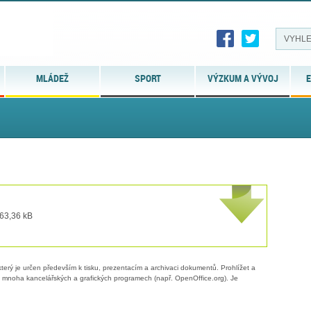
MLÁDEŽ
SPORT
VÝZKUM A VÝVOJ
E
 63,36 kB
erý je určen především k tisku, prezentacím a archivaci dokumentů. Prohlížet a
 v mnoha kancelářských a grafických programech (např. OpenOffice.org). Je