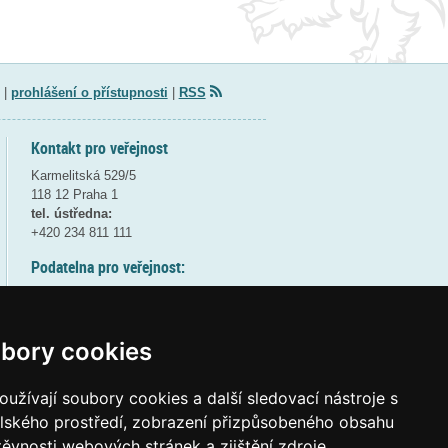
|
prohlášení o přístupnosti
|
RSS
Kontakt pro veřejnost
Karmelitská 529/5
118 12 Praha 1
tel. ústředna:
+420 234 811 111
Podatelna pro veřejnost:
pondělí a středa - 7:30-17:00
úterý a čtvrtek - 7:30-15:30
pátek - 7:30-14:00
bory cookies
8:30 - 9:30 - bezpečnostní přestávka
(více informací
ZDE
)
užívají soubory cookies a další sledovací nástroje s
elského prostředí, zobrazení přizpůsobeného obsahu
Elektronická podatelna:
těvnosti webových stránek a zjištění zdroje
posta@msmt
gov
cz