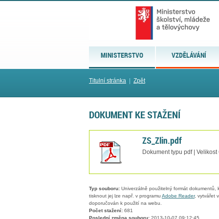
MINISTERSTVO
VZDĚLÁVÁNÍ
Titulní stránka
|
Zpět
DOKUMENT KE STAŽENÍ
ZS_Zlin.pdf
Dokument typu pdf | Velikost
Typ souboru:
Univerzálně použitelný formát dokumentů, kt
tisknout jej lze např. v programu
Adobe Reader
, vytvářet
doporučován k použití na webu.
Počet stažení:
681
Poslední změna souboru:
2013-10-07 09:12:45