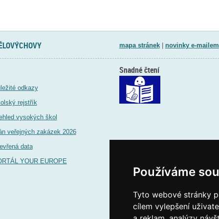
TĚLOVÝCHOVY
mapa stránek
|
novinky e-mailem
Snadné čtení
ležité odkazy
olský rejstřík
ehled vysokých škol
án veřejných zakázek 2026
evřená data
ORTÁL YOUR EUROPE
Používáme sou
Tyto webové stránky po
cílem vylepšení uživat
a reklam, analýzy návš