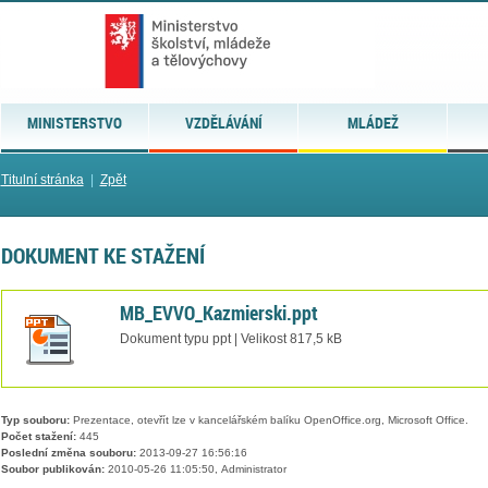
MINISTERSTVO
VZDĚLÁVÁNÍ
MLÁDEŽ
Titulní stránka
|
Zpět
DOKUMENT KE STAŽENÍ
MB_EVVO_Kazmierski.ppt
Dokument typu ppt | Velikost 817,5 kB
Typ souboru:
Prezentace, otevřít lze v kancelářském balíku OpenOffice.org, Microsoft Office.
Počet stažení:
445
Poslední změna souboru:
2013-09-27 16:56:16
Soubor publikován:
2010-05-26 11:05:50, Administrator