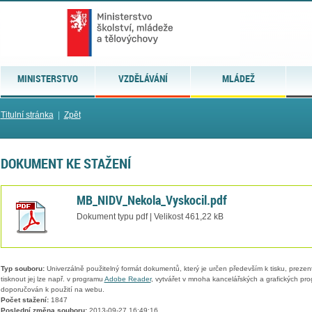
MINISTERSTVO
VZDĚLÁVÁNÍ
MLÁDEŽ
Titulní stránka
|
Zpět
DOKUMENT KE STAŽENÍ
MB_NIDV_Nekola_Vyskocil.pdf
Dokument typu pdf | Velikost 461,22 kB
Typ souboru:
Univerzálně použitelný formát dokumentů, který je určen především k tisku, prezen
tisknout jej lze např. v programu
Adobe Reader
, vytvářet v mnoha kancelářských a grafických pr
doporučován k použití na webu.
Počet stažení:
1847
Poslední změna souboru:
2013-09-27 16:49:16