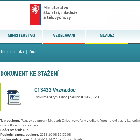
MINISTERSTVO
VZDĚLÁVÁNÍ
MLÁDEŽ
Titulní stránka
|
Zpět
DOKUMENT KE STAŽENÍ
C13433 Výzva.doc
Dokument typu doc | Velikost 242,5 kB
Typ souboru:
Textový dokument Microsoft Office, vytvořený v editoru Word, otevřít lze v kancelářs
OpenOffice.org od verze 2.
Počet stažení:
406
Poslední změna souboru:
2013-10-08 12:55:08
Soubor publikován:
2013-04-11 14:27:02, Štoud Jakub