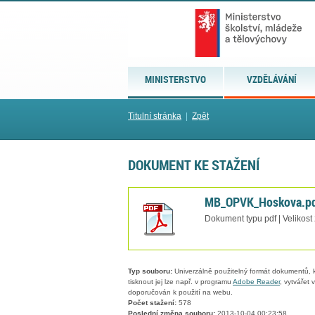
MINISTERSTVO
VZDĚLÁVÁNÍ
Titulní stránka
|
Zpět
DOKUMENT KE STAŽENÍ
MB_OPVK_Hoskova.p
Dokument typu pdf | Velikost
Typ souboru:
Univerzálně použitelný formát dokumentů, kt
tisknout jej lze např. v programu
Adobe Reader
, vytvářet
doporučován k použití na webu.
Počet stažení:
578
Poslední změna souboru:
2013-10-04 00:23:58