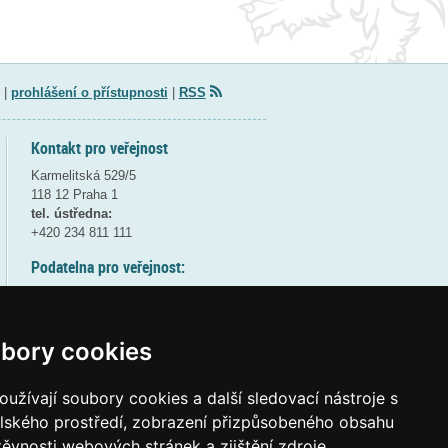
|
prohlášení o přístupnosti
|
RSS
Kontakt pro veřejnost
Karmelitská 529/5
118 12 Praha 1
tel. ústředna:
+420 234 811 111
Podatelna pro veřejnost:
pondělí a středa - 7:30-17:00
úterý a čtvrtek - 7:30-15:30
pátek - 7:30-14:00
bory cookies
8:30 - 9:30 - bezpečnostní přestávka
(více informací
ZDE
)
užívají soubory cookies a další sledovací nástroje s
elského prostředí, zobrazení přizpůsobeného obsahu
Elektronická podatelna:
těvnosti webových stránek a zjištění zdroje
posta@msmt
gov
cz