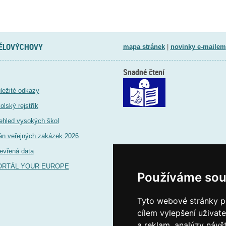
TĚLOVÝCHOVY
mapa stránek
|
novinky e-mailem
Snadné čtení
ležité odkazy
olský rejstřík
ehled vysokých škol
án veřejných zakázek 2026
evřená data
ORTÁL YOUR EUROPE
Používáme sou
Tyto webové stránky po
cílem vylepšení uživat
a reklam, analýzy návš