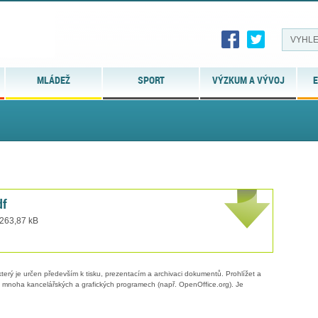
MLÁDEŽ
SPORT
VÝZKUM A VÝVOJ
E
df
 263,87 kB
erý je určen především k tisku, prezentacím a archivaci dokumentů. Prohlížet a
 v mnoha kancelářských a grafických programech (např. OpenOffice.org). Je