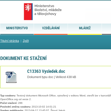
MINISTERSTVO
VZDĚLÁVÁNÍ
MLÁDEŽ
Titulní stránka
|
Zpět
DOKUMENT KE STAŽENÍ
C13363 Vysledek.doc
Dokument typu doc | Velikost 438 kB
Typ souboru:
Textový dokument Microsoft Office, vytvořený v editoru Word, otevřít lze v kancelářs
OpenOffice.org od verze 2.
Počet stažení:
286
Poslední změna souboru:
2013-10-02 14:01:21
Soubor publikován:
2013-04-12 13:45:07, Štoud Jakub