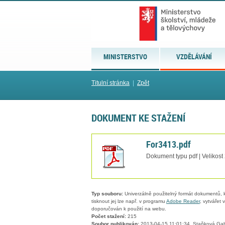
MINISTERSTVO
VZDĚLÁVÁNÍ
Titulní stránka
|
Zpět
DOKUMENT KE STAŽENÍ
For3413.pdf
Dokument typu pdf | Velikost
Typ souboru:
Univerzálně použitelný formát dokumentů, kt
tisknout jej lze např. v programu
Adobe Reader
, vytvářet
doporučován k použití na webu.
Počet stažení:
215
Soubor publikován:
2013-04-15 11:01:34, Staňková Gab