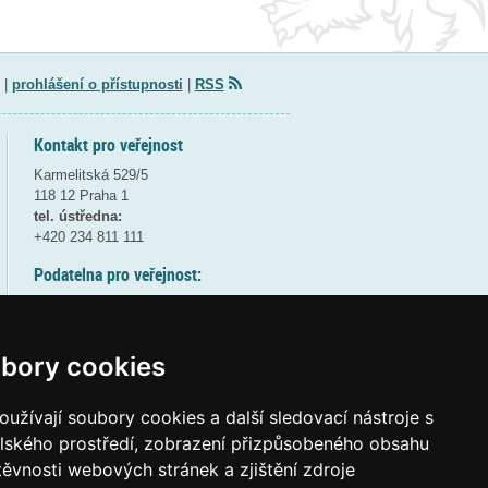
|
prohlášení o přístupnosti
|
RSS
Kontakt pro veřejnost
Karmelitská 529/5
118 12 Praha 1
tel. ústředna:
+420 234 811 111
Podatelna pro veřejnost:
pondělí a středa - 7:30-17:00
úterý a čtvrtek - 7:30-15:30
pátek - 7:30-14:00
bory cookies
8:30 - 9:30 - bezpečnostní přestávka
(více informací
ZDE
)
užívají soubory cookies a další sledovací nástroje s
elského prostředí, zobrazení přizpůsobeného obsahu
Elektronická podatelna:
těvnosti webových stránek a zjištění zdroje
posta@msmt
gov
cz