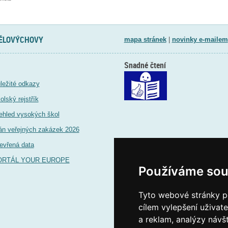
TĚLOVÝCHOVY
mapa stránek
|
novinky e-mailem
Snadné čtení
ležité odkazy
olský rejstřík
ehled vysokých škol
án veřejných zakázek 2026
evřená data
ORTÁL YOUR EUROPE
Používáme sou
Tyto webové stránky po
cílem vylepšení uživat
a reklam, analýzy návš