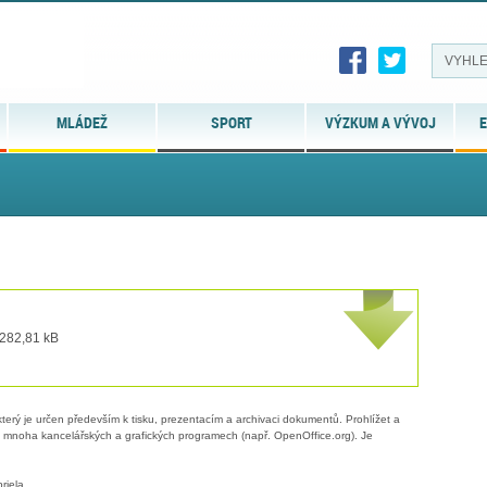
MLÁDEŽ
SPORT
VÝZKUM A VÝVOJ
E
 282,81 kB
erý je určen především k tisku, prezentacím a archivaci dokumentů. Prohlížet a
 v mnoha kancelářských a grafických programech (např. OpenOffice.org). Je
riela