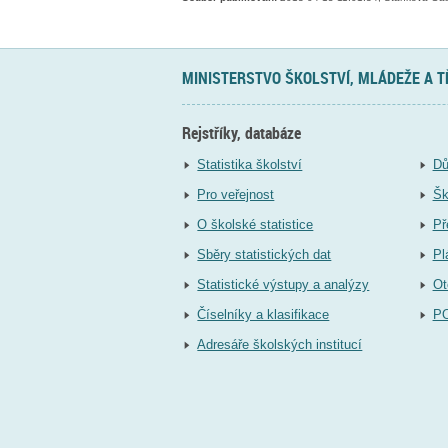
MINISTERSTVO ŠKOLSTVÍ, MLÁDEŽE A 
Rejstříky, databáze
Statistika školství
Dů
Pro veřejnost
Šk
O školské statistice
Př
Sběry statistických dat
Pl
Statistické výstupy a analýzy
Ot
Číselníky a klasifikace
P
Adresáře školských institucí