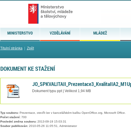
MINISTERSTVO
VZDĚLÁVÁNÍ
MLÁDEŽ
Titulní stránka
|
Zpět
DOKUMENT KE STAŽENÍ
JO_SPKVALITAII_Prezentace3_KvalitaIIA2_M1Up
Dokument typu ppt | Velikost 1,94 MB
Typ souboru:
Prezentace, otevřít lze v kancelářském balíku OpenOffice.org, Microsoft Office.
Počet stažení:
700
Poslední změna souboru:
2013-09-19 15:03:31
Soubor publikován:
2010-05-26 11:05:51, Administrator