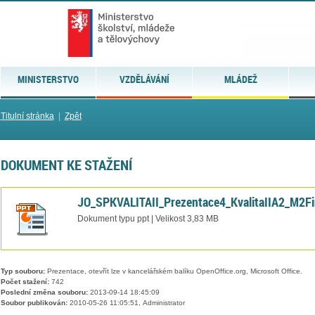
MINISTERSTVO
VZDĚLÁVÁNÍ
MLÁDEŽ
Titulní stránka
|
Zpět
DOKUMENT KE STAŽENÍ
JO_SPKVALITAII_Prezentace4_KvalitaIIA2_M2Fi
Dokument typu ppt | Velikost 3,83 MB
Typ souboru:
Prezentace, otevřít lze v kancelářském balíku OpenOffice.org, Microsoft Office.
Počet stažení:
742
Poslední změna souboru:
2013-09-14 18:45:09
Soubor publikován:
2010-05-26 11:05:51, Administrator