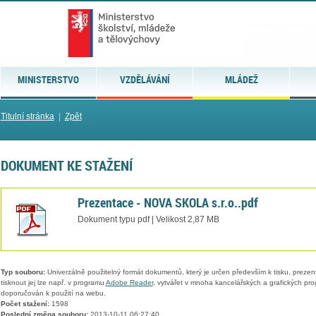
MINISTERSTVO
VZDĚLÁVÁNÍ
MLÁDEŽ
Titulní stránka
|
Zpět
DOKUMENT KE STAŽENÍ
Prezentace - NOVA SKOLA s.r.o..pdf
Dokument typu pdf | Velikost 2,87 MB
Typ souboru:
Univerzálně použitelný formát dokumentů, který je určen především k tisku, prezen
tisknout jej lze např. v programu
Adobe Reader
, vytvářet v mnoha kancelářských a grafických pr
doporučován k použití na webu.
Počet stažení:
1598
Poslední změna souboru:
2013-10-11 06:27:40