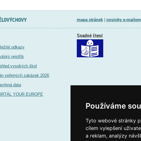
TĚLOVÝCHOVY
mapa stránek
|
novinky e-mailem
Snadné čtení
ležité odkazy
olský rejstřík
ehled vysokých škol
án veřejných zakázek 2026
evřená data
ORTÁL YOUR EUROPE
Používáme sou
Tyto webové stránky po
cílem vylepšení uživat
a reklam, analýzy návš