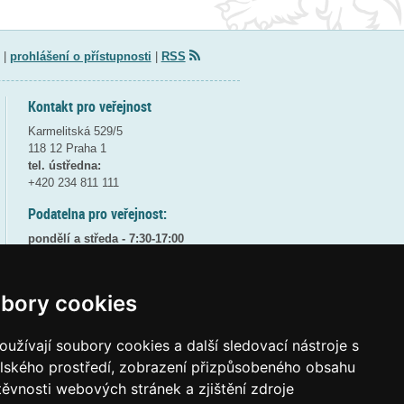
|
prohlášení o přístupnosti
|
RSS
Kontakt pro veřejnost
Karmelitská 529/5
118 12 Praha 1
tel. ústředna:
+420 234 811 111
Podatelna pro veřejnost:
pondělí a středa - 7:30-17:00
úterý a čtvrtek - 7:30-15:30
pátek - 7:30-14:00
bory cookies
8:30 - 9:30 - bezpečnostní přestávka
(více informací
ZDE
)
užívají soubory cookies a další sledovací nástroje s
Elektronická podatelna:
elského prostředí, zobrazení přizpůsobeného obsahu
posta@msmt
gov
cz
těvnosti webových stránek a zjištění zdroje