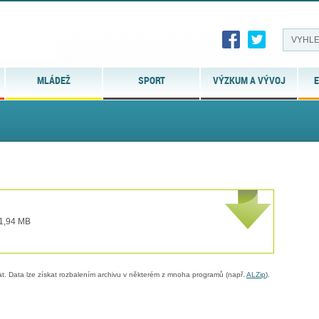
MLÁDEŽ
SPORT
VÝZKUM A VÝVOJ
E
 1,94 MB
. Data lze získat rozbalením archivu v některém z mnoha programů (např.
ALZip
).