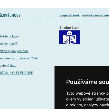
TĚLOVÝCHOVY
mapa stránek
|
novinky e-mailem
Snadné čtení
ležité odkazy
olský rejstřík
ehled vysokých škol
án veřejných zakázek 2026
evřená data
ORTÁL YOUR EUROPE
Používáme sou
Tyto webové stránky po
cílem vylepšení uživat
a reklam, analýzy návš