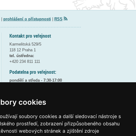
|
prohlášení o přístupnosti
|
RSS
Kontakt pro veřejnost
Karmelitská 529/5
118 12 Praha 1
tel. ústředna:
+420 234 811 111
Podatelna pro veřejnost:
pondělí a středa - 7:30-17:00
úterý a čtvrtek - 7:30-15:30
pátek - 7:30-14:00
bory cookies
8:30 - 9:30 - bezpečnostní přestávka
(více informací
ZDE
)
užívají soubory cookies a další sledovací nástroje s
Elektronická podatelna:
elského prostředí, zobrazení přizpůsobeného obsahu
posta@msmt
gov
cz
těvnosti webových stránek a zjištění zdroje