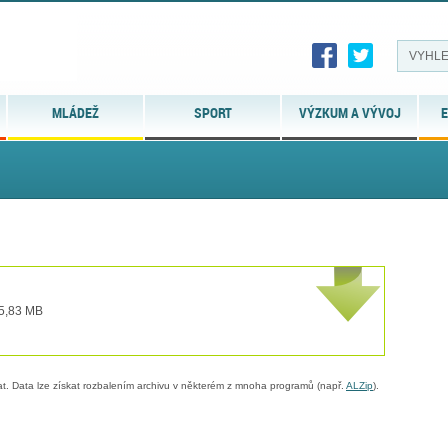
MLÁDEŽ
SPORT
VÝZKUM A VÝVOJ
E
 5,83 MB
. Data lze získat rozbalením archivu v některém z mnoha programů (např.
ALZip
).