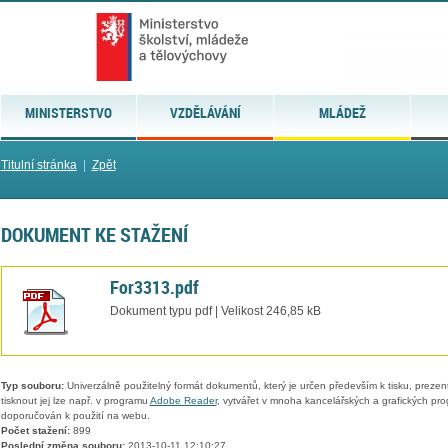
MINISTERSTVO
VZDĚLÁVÁNÍ
MLÁDEŽ
Titulní stránka
|
Zpět
DOKUMENT KE STAŽENÍ
For3313.pdf
Dokument typu pdf | Velikost 246,85 kB
Typ souboru:
Univerzálně použitelný formát dokumentů, který je určen především k tisku, prezen
tisknout jej lze např. v programu
Adobe Reader
, vytvářet v mnoha kancelářských a grafických pr
doporučován k použití na webu.
Počet stažení:
899
Poslední změna souboru:
2013-10-11 12:10:27