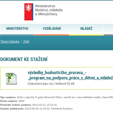
MINISTERSTVO
VZDĚLÁVÁNÍ
MLÁDEŽ
Titulní stránka
|
Zpět
DOKUMENT KE STAŽENÍ
výsledky_hodnotícího_procesu_-
_program_na_podporu_práce_s_dětmi_a_mládeží
Dokument typu xls | Velikost 55 kB
Typ souboru:
Sešit s výpočty či grafy Microsoft Office, otevřít lze v kancelářském balíku OpenOffic
Počet stažení:
2959
Poslední změna souboru:
2013-10-11 13:10:31
Soubor publikován:
2013-06-26 11:24:02, Drobilová Karolína