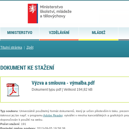
MINISTERSTVO
VZDĚLÁVÁNÍ
MLÁDEŽ
Titulní stránka
|
Zpět
DOKUMENT KE STAŽENÍ
Výzva a smlouva - výmalba.pdf
Dokument typu pdf | Velikost 194,82 kB
Typ souboru:
Univerzálně použitelný formát dokumentů, který je určen především k tisku, prezen
tisknout jej lze např. v programu
Adobe Reader
, vytvářet v mnoha kancelářských a grafických pr
doporučován k použití na webu.
Počet stažení:
191
Poslední změna souboru:
2013-09-05 19:58:38