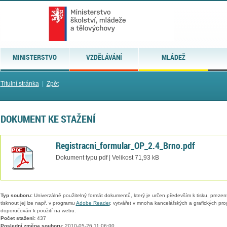
MINISTERSTVO
VZDĚLÁVÁNÍ
MLÁDEŽ
Titulní stránka
|
Zpět
DOKUMENT KE STAŽENÍ
Registracni_formular_OP_2.4_Brno.pdf
Dokument typu pdf | Velikost 71,93 kB
Typ souboru:
Univerzálně použitelný formát dokumentů, který je určen především k tisku, prezen
tisknout jej lze např. v programu
Adobe Reader
, vytvářet v mnoha kancelářských a grafických pr
doporučován k použití na webu.
Počet stažení:
437
Poslední změna souboru:
2010-05-26 11:06:00