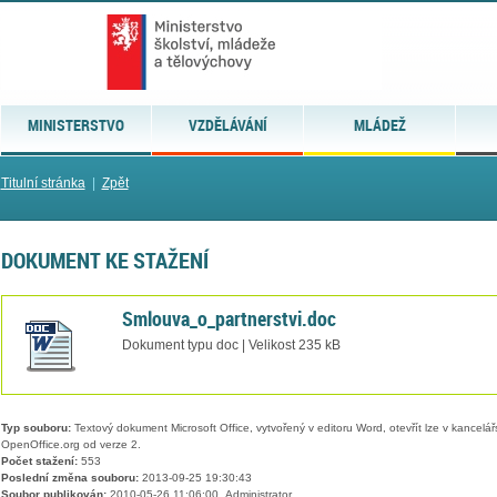
MINISTERSTVO
VZDĚLÁVÁNÍ
MLÁDEŽ
Titulní stránka
|
Zpět
DOKUMENT KE STAŽENÍ
Smlouva_o_partnerstvi.doc
Dokument typu doc | Velikost 235 kB
Typ souboru:
Textový dokument Microsoft Office, vytvořený v editoru Word, otevřít lze v kancelářs
OpenOffice.org od verze 2.
Počet stažení:
553
Poslední změna souboru:
2013-09-25 19:30:43
Soubor publikován:
2010-05-26 11:06:00, Administrator